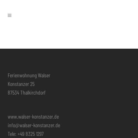
Ferienwohnung Walser
Konstanzer 25
87534 Thalkirchdorf
www.walser-konstanzer.de
info@walser-konstanzer.de
Tele: +49 8325 1297