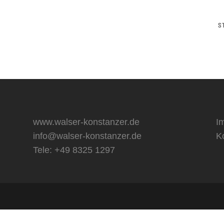
S
www.walser-konstanzer.de
I
info@walser-konstanzer.de
K
Tele: +49 8325 1297