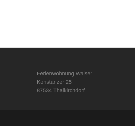
Ferienwohnung Walser
Konstanzer 25
87534 Thalkirchdorf