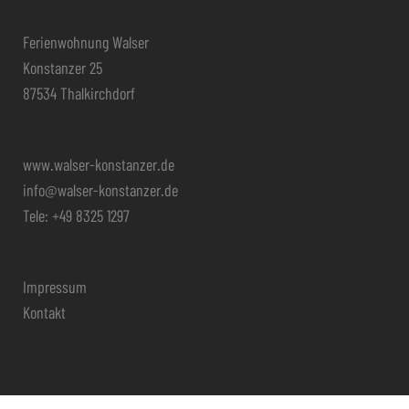
Ferienwohnung Walser
Konstanzer 25
87534 Thalkirchdorf
www.walser-konstanzer.de
info@walser-konstanzer.de
Tele: +49 8325 1297
Impressum
Kontakt